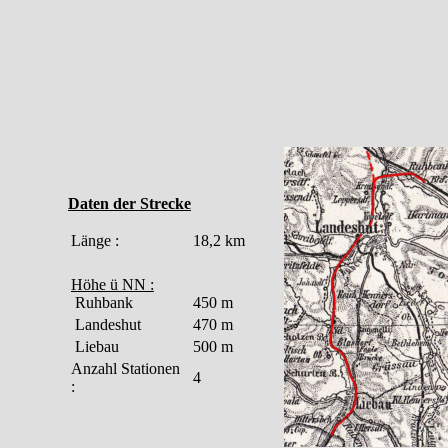
Daten der Strecke
Länge :
18,2 km
Höhe ü NN :
Ruhbank
450 m
Landeshut
470 m
Liebau
500 m
Anzahl Stationen
4
: