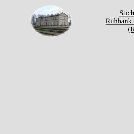
Stic
Ruhbank 
(