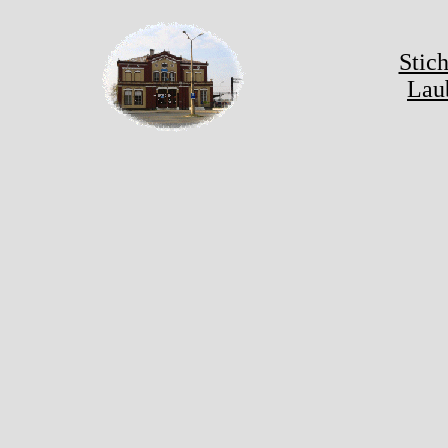
Stic
Lau