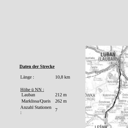
Daten der Strecke
Länge :
10,8 km
Höhe ü NN :
Lauban
212 m
Marklissa/Queis
262 m
Anzahl Stationen
7
: